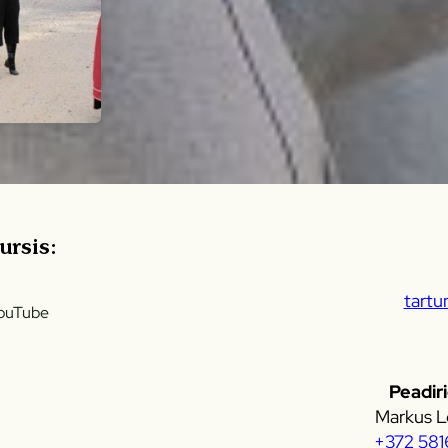
rsis:
tartu
ouTube
Peadir
Markus L
+372 581