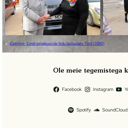
«
Eelmine:
Eesti segakooride liidu laulupäev Türil (2010)
Ole meie tegemistega ku
Facebook
Instagram
Y
Spotify
SoundCloud