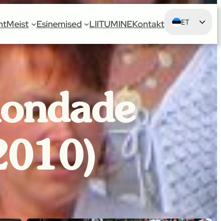
ET
ht
Meist
Esinemised
LIITUMINE
Kontakt
EN
kondade
(2010)