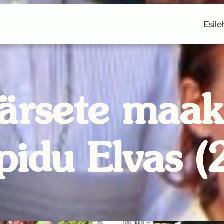
Esile
äärsete maa
pidu Elvas 