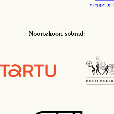
mleppoja@g
Noortekoori sõbrad: