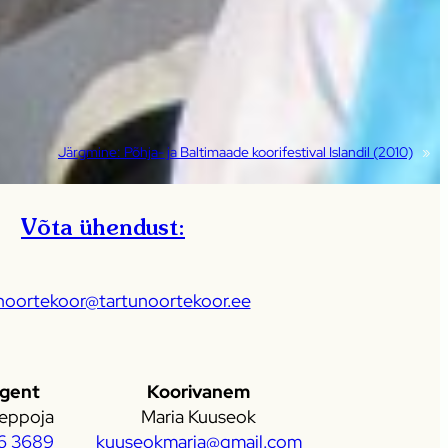
Järgmine:
Põhja- ja Baltimaade koorifestival Islandil (2010)
»
Võta ühendust:
noortekoor@tartunoortekoor.ee
igent
Koorivanem
eppoja
Maria Kuuseok
6 3689
kuuseokmaria@gmail.com