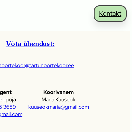
Kontakt
Võta ühendust:
noortekoor@tartunoortekoor.ee
igent
Koorivanem
eppoja
Maria Kuuseok
6 3689
kuuseokmaria@gmail.com
mail.com