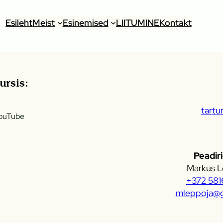
Esileht
Meist
Esinemised
LIITUMINE
Kontakt
rsis:
tartu
ouTube
Peadir
Markus L
+372 581
mleppoja@g