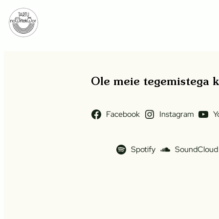
Liigu
sisu
juurde
Ole meie tegemistega ku
Facebook
Instagram
Y
Spotify
SoundCloud